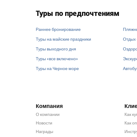
Туры по предпочтениям
Раннее бронирование
Пляжн
Туры на майские праздники
Отдых 
Туры выходного дня
Оздоро
Туры «все включено»
Экскур
Туры на Черное море
Автобу
Компания
Кли
О компании
Как ку
Новости
Как о
Награды
Инстр