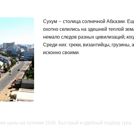
Сухум – столица солнечной Абхазии. Е
охотно селились на здешней теплой зе
немало следов разных цивилизаций, ко
Среди них: греки, византийцы, грузины,
исконно своими.
ие цены на путевки 2026. Быстрый и удобный подбор тура.