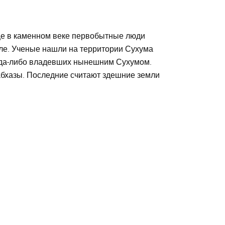
ще в каменном веке первобытные люди
мле. Ученые нашли на территории Сухума
гда-либо владевших нынешним Сухумом.
 абхазы. Последние считают здешние земли