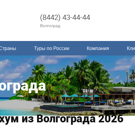
(8442) 43-44-44
Волгоград
Страны
Туры по России
Компания
Кли
ограда
хум из Волгограда 2026