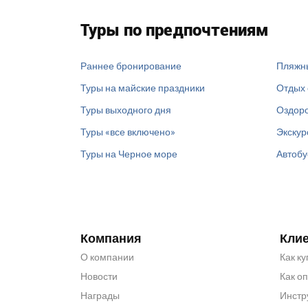
Туры по предпочтениям
Раннее бронирование
Пляжн
Туры на майские праздники
Отдых 
Туры выходного дня
Оздоро
Туры «все включено»
Экскур
Туры на Черное море
Автобу
Компания
Кли
О компании
Как ку
Новости
Как о
Награды
Инстр