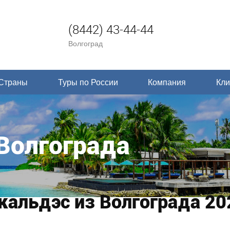
(8442) 43-44-44
Волгоград
Страны
Туры по России
Компания
Кли
Волгограда
кальдэс из Волгограда 20