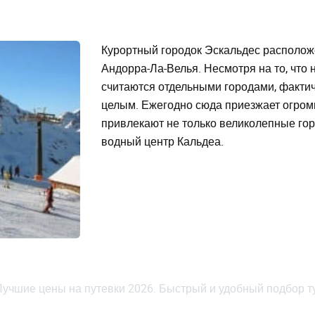
Курортный городок Эскальдес располож
Андорра-Ла-Велья. Несмотря на то, что
считаются отдельными городами, факти
целым. Ежегодно сюда приезжает огромн
привлекают не только великолепные го
водный центр Кальдеа.
Лучшие цены на путевки 2026. Быстрый и удобный подбор т