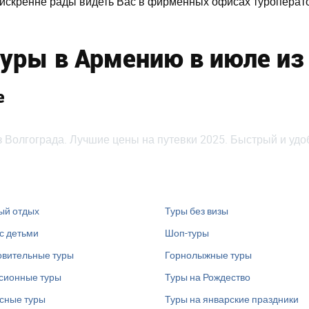
 искренне рады видеть Вас в фирменных офисах туроперато
уры в Армению в июле из
е
з Волгограда. Лучшие цены на путевки 2025. Быстрый и удо
ый отдых
Туры без визы
с детьми
Шоп-туры
вительные туры
Горнолыжные туры
сионные туры
Туры на Рождество
сные туры
Туры на январские праздники