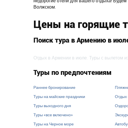
недорогие отели для вашего отдыха! Будем
Волжском.
Цены на горящие т
Поиск тура в Армению в июл
Отдых в Армении в июле. Туры с вылетом и
Туры по предпочтениям
Раннее бронирование
Пляжн
Туры на майские праздники
Отдых 
Туры выходного дня
Оздоро
Туры «все включено»
Экскур
Туры на Черное море
Автобу