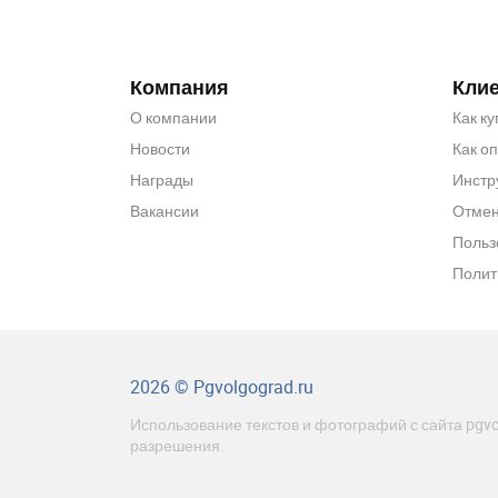
Компания
Кли
О компании
Как ку
Новости
Как о
Награды
Инстр
Вакансии
Отмен
Польз
Полит
2026 © Pgvolgograd.ru
Использование текстов и фотографий с сайта pgvo
разрешения.