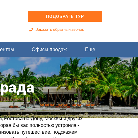
ПОДОБРАТЬ ТУР
Заказать обратный звонок
ентам
Офисы продаж
Еще
града
, Ростова-на-Дону, Москвы и других
торая бы вас полностью устроила -
низовать путешествие, подскажем