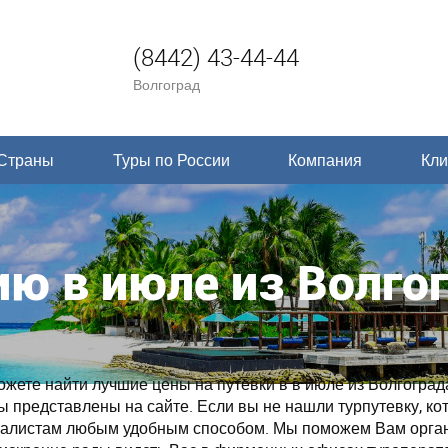
(8442) 43-44-44
Волгоград
Страны
Туры по России
Компания
Кли
ю в июле из Волго
ете найти лучшие цены на путевки в в июле из Волгограда
ры представлены на сайте. Если вы не нашли турпутевку, ко
циалистам любым удобным способом. Мы поможем Вам орга