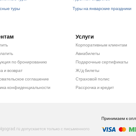
сные туры
Туры на январские праздники
ентам
Услуги
пить
Корпоративным клиентам
платить
Авиабилеты
укция по бронированию
Подарочные сертификаты
а и возврат
Ж/д билеты
овательское соглашение
Страховой полис
ика конфиденциальности
Рассрочка и кредит
Принимаем к опл
lgograd.ru допускается только с письменного