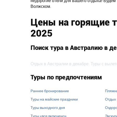
недорогие отели для вашего отдыха! Будем
Волжском.
Цены на горящие т
2025
Поиск тура в Австралию в д
Отдых в Австралии в декабре. Туры с вылет
Туры по предпочтениям
Раннее бронирование
Пляжн
Туры на майские праздники
Отдых 
Туры выходного дня
Оздоро
Туры «все включено»
Экскур