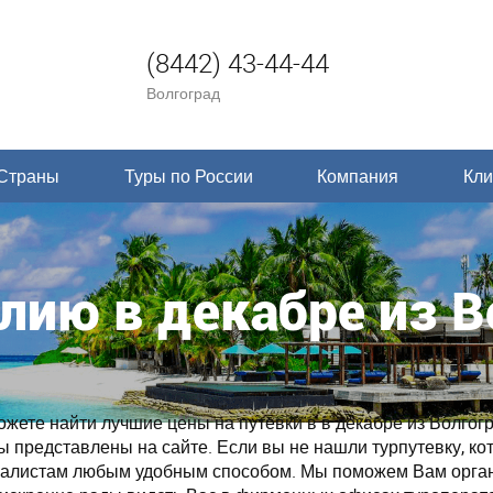
(8442) 43-44-44
Волгоград
Страны
Туры по России
Компания
Кли
лию в декабре из В
ете найти лучшие цены на путевки в в декабре из Волгогр
ры представлены на сайте. Если вы не нашли турпутевку, ко
циалистам любым удобным способом. Мы поможем Вам орга