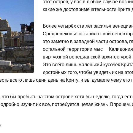
этот остров, у вас в любом случае возн
какие же достопримечательности Крита 
Более четырёх ста лет засилья венециа
Средневековье оставило свой неповтор
это заметно в западной части острова, 
остальной территории мыс — Калидония.
виртуозной венецианской архитектурой
Это всего лишь маленький кусочек Крита
достойных того, чтобы увидеть их на это
сть всего лишь один день на Криту, и вы думаете чему его 
, что бы пробыть на этом острове хотя бы неделю, тогда ес
одробно изучит их все, потребуется целая жизнь. Впрочем, 
я