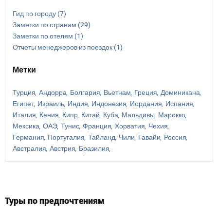
Гид по городу
(7)
Заметки по странам
(29)
Заметки по отелям
(1)
Отчеты менеджеров из поездок
(1)
Метки
Турция
Андорра
Болгария
Вьетнам
Греция
Доминикана
Египет
Израиль
Индия
Индонезия
Иордания
Испания
Италия
Кения
Кипр
Китай
Куба
Мальдивы
Марокко
Мексика
ОАЭ
Тунис
Франция
Хорватия
Чехия
Германия
Португалия
Тайланд
Чили
Гавайи
Россия
Австралия
Австрия
Бразилия
Туры по предпочтениям