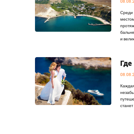
08.08.
Среди 
местом
протяж
бальне
и вели
Где
08.08.
Каждая
незабы
путеше
станет