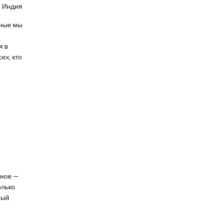
м
Индия
дные мы
я в
ех, кто
вное —
олько
ный