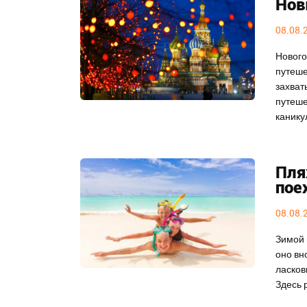
Нов
08.08.
Нового
путеше
захват
путеше
канику
Пля
пое
08.08.
Зимой 
оно вн
ласков
Здесь 