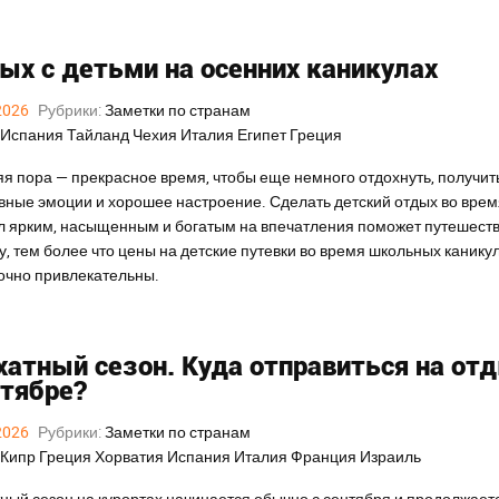
ых с детьми на осенних каникулах
2026
Рубрики:
Заметки по странам
Испания
Тайланд
Чехия
Италия
Египет
Греция
я пора — прекрасное время, чтобы еще немного отдохнуть, получит
вные эмоции и хорошее настроение. Сделать детский отдых во врем
л ярким, насыщенным и богатым на впечатления поможет путешеств
у, тем более что цены на детские путевки во время школьных канику
очно привлекательны.
хатный сезон. Куда отправиться на от
ктябре?
2026
Рубрики:
Заметки по странам
Кипр
Греция
Хорватия
Испания
Италия
Франция
Израиль
ный сезон на курортах начинается обычно с сентября и продолжает