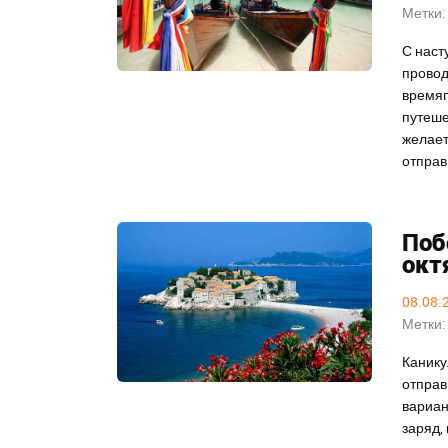
Метки:
С наст
провод
времяп
путеше
желает
отправ
Поб
окт
08.08.
Метки:
Канику
отправ
вариан
заряд,