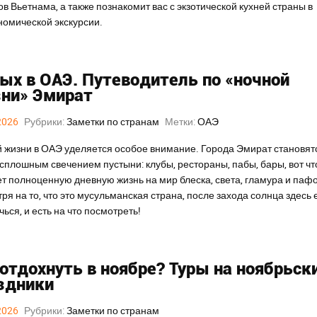
ов Вьетнама, а также познакомит вас с экзотической кухней страны в
номической экскурсии.
ых в ОАЭ. Путеводитель по «ночной
ни» Эмират
2026
Рубрики:
Заметки по странам
Метки:
ОАЭ
 жизни в ОАЭ уделяется особое внимание. Города Эмират становят
сплошным свечением пустыни: клубы, рестораны, пабы, бары, вот чт
т полноценную дневную жизнь на мир блеска, света, гламура и пафо
ря на то, что это мусульманская страна, после захода солнца здесь е
чься, и есть на что посмотреть!
 отдохнуть в ноябре? Туры на ноябрьск
здники
2026
Рубрики:
Заметки по странам