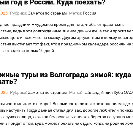
ый год в России. Куда поехать?
2026
Рубрики:
Заметки по странам
Метки:
Россия
дние праздники – чудесное время для того, чтобы отправиться в
ствие, ведь в эти долгожданные зимние деньки душа так и просит чег
ывающего и похожего на сказку. Другим аргументом в пользу нового
ствия выступает тот факт, что в праздничном календаре россиян на
лы отводится целых 10 дней.
жные туры из Волгограда зимой: куда
хать?
2026
Рубрики:
Заметки по странам
Метки:
Тайланд
Индия
Куба
ОА
вы часто мечтаете о море? Вспоминаете лето и с нетерпением ждете
овь наступит? Тогда данная статья для вас, дорогие любители понеж
ых лучах солнца, лежа на белоснежных песках берегов лазурных мо
речь пойдет о том, куда можно поехать на отдых, когда на родине хол