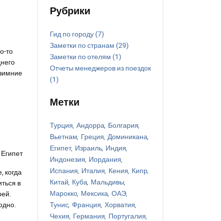
Рубрики
Гид по городу
(7)
Заметки по странам
(29)
о-то
Заметки по отелям
(1)
днего
Отчеты менеджеров из поездок
 зимние
(1)
Метки
Турция
Андорра
Болгария
Вьетнам
Греция
Доминикана
Египет
Израиль
Индия
Э
Египет
Индонезия
Иордания
Испания
Италия
Кения
Кипр
, когда
Китай
Куба
Мальдивы
иться в
Марокко
Мексика
ОАЭ
рей.
одно.
Тунис
Франция
Хорватия
Чехия
Германия
Португалия