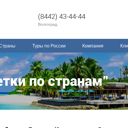
(8442) 43-44-44
Волгоград
Страны
Туры по России
Компания
Кли
тки по странам"