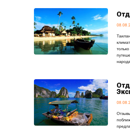
Отд
08.08.
Таилан
климат
только
путеше
народа
Отд
Экс
08.08.
Отзывы
поближ
предла