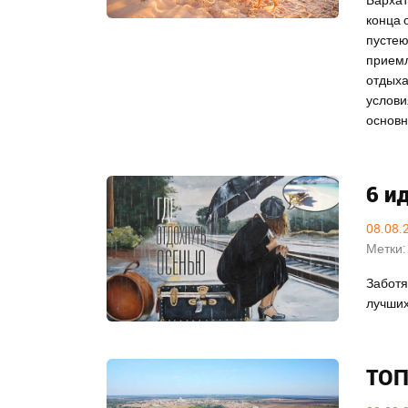
конца 
пустею
приемл
отдыха
услови
основн
6 и
08.08.
Метки:
Заботя
лучших
ТОП