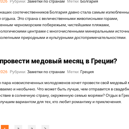
2026
Рубрики:
Заметки по странам
Метки:
Болгария
наших соотечественников Болгария давно стала самым излюбленн
 отдыха. Это страна с величественными живописными горами,
енным черноморским побережьем, чистейшими пляжами,
ологическими центрами с многочисленными минеральными источн
колепными природными и культурными достопримечательностями.
 провести медовый месяц в Греции?
2026
Рубрики:
Заметки по странам
Метки:
Греция
 пара новоиспеченных молодоженов хочет провести свой медовый
ваемо и необычно. Что может быть лучше, чем отправится в свадеб
ствие в солнечную страну, окруженную семью морями? Отдых в Гре
 лучшим вариантом для тех, кто любит романтику и приключения.