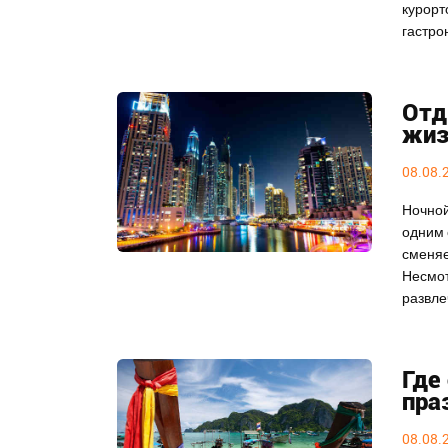
курорт
гастро
Отд
жиз
08.08.
Ночной
одним 
сменяе
Несмот
развле
Где
пра
08.08.