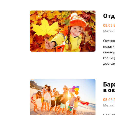
Отд
08.08.
Метки:
Осення
позити
канику
границ
достат
Бар
в о
08.08.
Метки:
Бархат