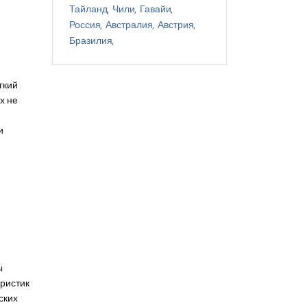
Тайланд
Чили
Гавайи
Россия
Австралия
Австрия
Бразилия
гкий
х не
и
ы
уристик
ских