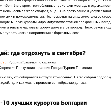
октября. В это время излюбленные туристами места для отдыха пос
т, невыносимая жара спадает, а цены на проживание и услуги стано
емыми и демократичными. Но, несмотря на спад ажиотажа со стор
ющих, многие курорты мира могут похвастаться прекрасными пого
ями и теплым ласковым морем даже в этот период. Пегас рекоменд
ые туристические направления в бархатный сезон.
дей: где отдохнуть в сентябре?
2026
Рубрики:
Заметки по странам
Хорватия
Португалия
Франция
Греция
Турция
Германия
сь о тех, кто собирается в отпуск этой осенью, Пегас собрал подборк
 идей, где и как можно провести сентябрьские деньки.
-10 лучших курортов Болгарии