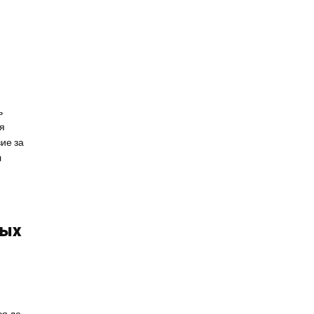
ь
я
ие за
л
дых
ся до