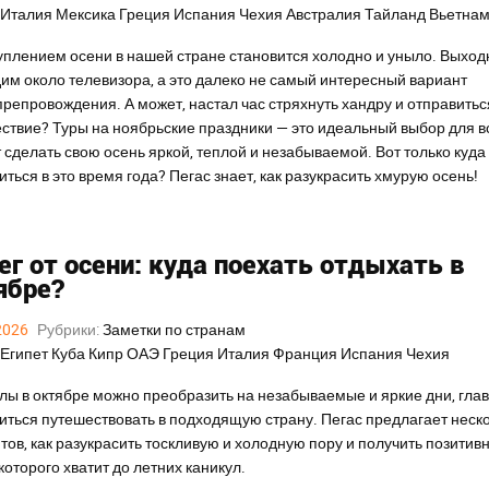
Италия
Мексика
Греция
Испания
Чехия
Австралия
Тайланд
Вьетна
уплением осени в нашей стране становится холодно и уныло. Выхо
им около телевизора, а это далеко не самый интересный вариант
репровождения. А может, настал час стряхнуть хандру и отправитьс
ствие? Туры на ноябрьские праздники — это идеальный выбор для вс
 сделать свою осень яркой, теплой и незабываемой. Вот только куда
иться в это время года? Пегас знает, как разукрасить хмурую осень!
ег от осени: куда поехать отдыхать в
ябре?
2026
Рубрики:
Заметки по странам
Египет
Куба
Кипр
ОАЭ
Греция
Италия
Франция
Испания
Чехия
лы в октябре можно преобразить на незабываемые и яркие дни, гла
иться путешествовать в подходящую страну. Пегас предлагает неск
тов, как разукрасить тоскливую и холодную пору и получить позитив
 которого хватит до летних каникул.