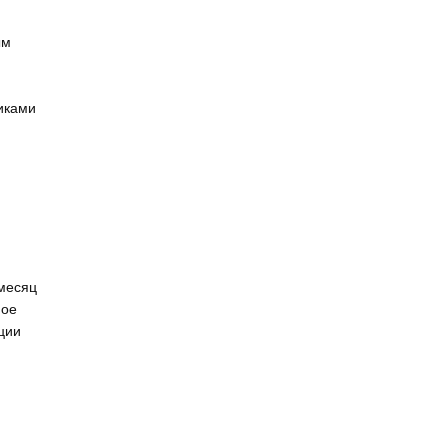
ым
иками
 месяц
ное
ции