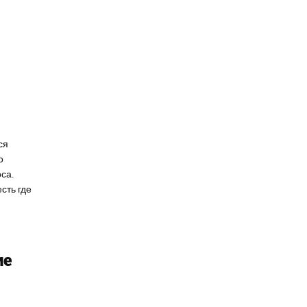
ся
о
са.
сть где
ие