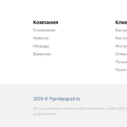
Компания
Кли
О компании
Как ку
Новости
Как о
Награды
Инстр
Вакансии
Отмен
Польз
Полит
2026 © Pgvolgograd.ru
Использование текстов и фотографий с сайта pgvo
разрешения.