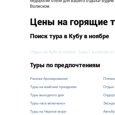
недорогие отели для вашего отдыха! Будем
Волжском.
Цены на горящие т
Поиск тура в Кубу в ноябре
Отдых на Кубе в ноябре. Туры с вылетом из
Туры по предпочтениям
Раннее бронирование
Пляжн
Туры на майские праздники
Отдых 
Туры выходного дня
Оздоро
Туры «все включено»
Экскур
Туры на Черное море
Автобу