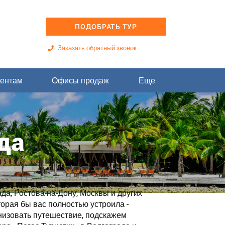
ПОДОБРАТЬ ТУР
Заказать обратный звонок
ентам
Офисы продаж
Еще
да
да, Ростова-на-Дону, Москвы и других
торая бы вас полностью устроила -
низовать путешествие, подскажем