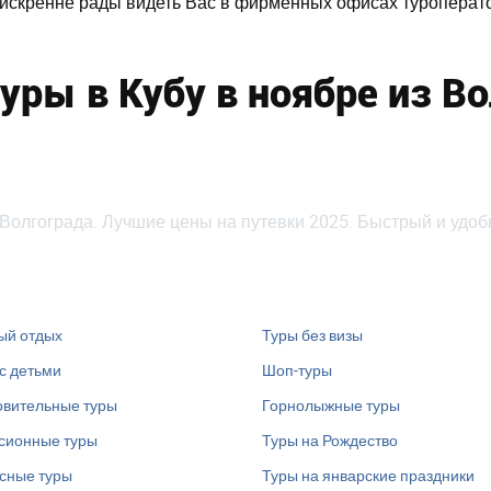
 искренне рады видеть Вас в фирменных офисах туроперато
уры в Кубу в ноябре из В
 Волгограда. Лучшие цены на путевки 2025. Быстрый и удоб
ый отдых
Туры без визы
с детьми
Шоп-туры
вительные туры
Горнолыжные туры
сионные туры
Туры на Рождество
сные туры
Туры на январские праздники