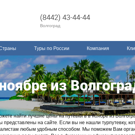
(8442) 43-44-44
Волгоград
Страны
Туры по России
Компания
Кли
 ноябре из Волгогра
ете найти лучшие цены на путевки в в ноябре из Волгогра
ры представлены на сайте. Если вы не нашли турпутевку, ко
циалистам любым удобным способом. Мы поможем Вам орга