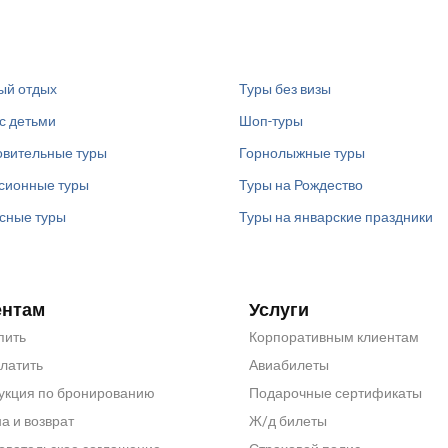
ый отдых
Туры без визы
с детьми
Шоп-туры
вительные туры
Горнолыжные туры
сионные туры
Туры на Рождество
сные туры
Туры на январские праздники
ентам
Услуги
пить
Корпоративным клиентам
платить
Авиабилеты
укция по бронированию
Подарочные сертификаты
а и возврат
Ж/д билеты