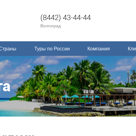
(8442) 43-44-44
Волгоград
Страны
Туры по России
Компания
Кли
та