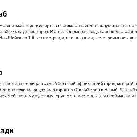
аб
– египетский город-курорт на востоке Синайского полуострова, кот
ссийских дауншифтеров. И это закономерно, ведь данное место экол
ль-Шейха на 100 километров, и, в то же время, гостеприимное и де
р
 египетская столица и самый большой африканский город, который р
местоположение разделило город на Старый Каир и Новый. Данный г
мечетей, поэтому русскому туристу это место кажется необычным и 
ади