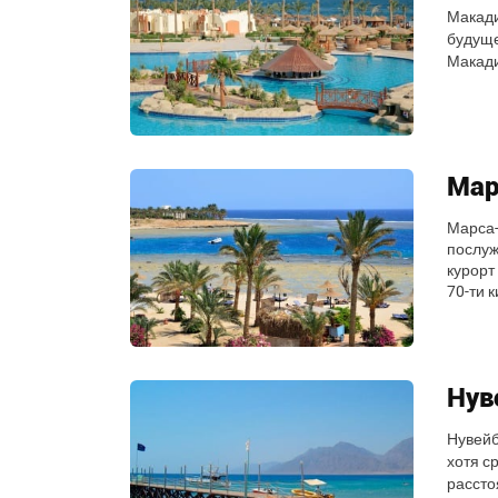
Макади
будуще
Макади
Мар
Марса-
послуж
курорт
70-ти 
Нув
Нувейб
хотя с
рассто