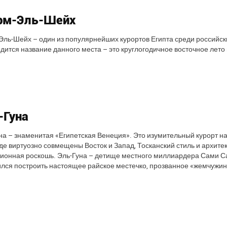
м-Эль-Шейх
ль-Шейх – один из популярнейших курортов Египта среди российских
дится название данного места – это круглогодичное восточное лето
-Гуна
на – знаменитая «Египетская Венеция». Это изумительный курорт н
где виртуозно совмещены Восток и Запад, Тосканский стиль и архитек
ионная роскошь. Эль-Гуна – детище местного миллиардера Сами Са
лся построить настоящее райское местечко, прозванное «жемчужин