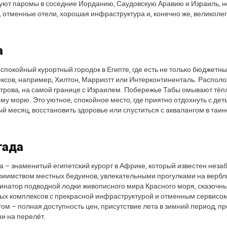
уют паромы в соседние Иорданию, Саудовскую Аравию и Израиль, н
, отменные отели, хорошая инфраструктура и, конечно же, великоле
а
 спокойный курортный городок в Египте, где есть не только бюджет
ксов, например, Хилтон, Марриотт или Интерконтиненталь. Располо
трова, на самой границе с Израилем. Побережье Табы омывают тёп
му морю. Это уютное, спокойное место, где приятно отдохнуть с дет
й месяц, восстановить здоровье или спуститься с аквалангом в та
гада
а – знаменитый египетский курорт в Африке, который известен нез
риимством местных бедуинов, увлекательными прогулками на вербл
натор подводной лодки живописного мира Красного моря, сказочны
ых комплексов с прекрасной инфраструктурой и отменным сервисом.
том – полная доступность цен, присутствие лета в зимний период, п
и на перелёт.