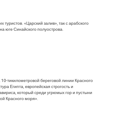
 туристов. «Царский залив», так с арабского
 на юге Синайского полуострова.
а 10-тикилометровой береговой линии Красного
тура Египта, европейская строгость и
вириса, который среди угрюмых гор и пустыни
ой Красного моря».