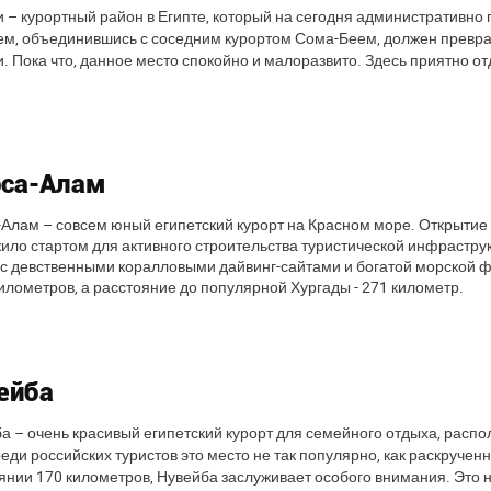
 – курортный район в Египте, который на сегодня административно 
м, объединившись с соседним курортом Сома-Беем, должен преврат
. Пока что, данное место спокойно и малоразвито. Здесь приятно от
са-Алам
Алам – совсем юный египетский курорт на Красном море. Открытие
ило стартом для активного строительства туристической инфраструкт
 с девственными коралловыми дайвинг-сайтами и богатой морской 
километров, а расстояние до популярной Хургады - 271 километр.
ейба
а – очень красивый египетский курорт для семейного отдыха, распо
реди российских туристов это место не так популярно, как раскруч
янии 170 километров, Нувейба заслуживает особого внимания. Это не