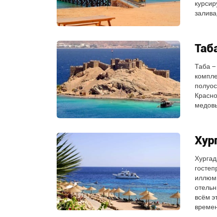
курсир
залива
Таб
Таба –
компле
полуос
Красно
медовы
Хур
Хургад
гостеп
иллюми
отельн
всём э
времен