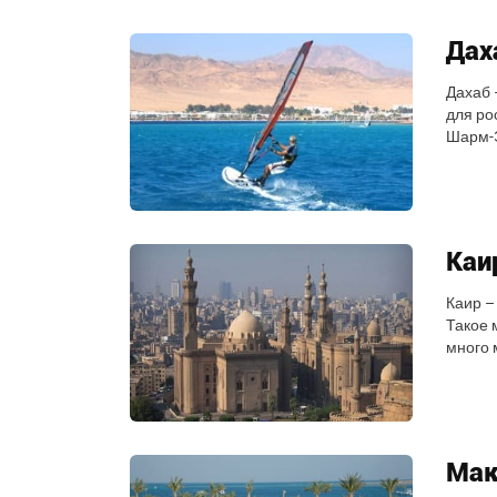
Дах
Дахаб 
для ро
Шарм-Э
Каи
Каир –
Такое 
много 
Мак