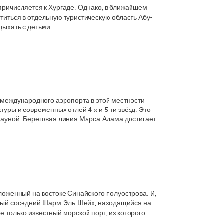
причисляется к Хургаде. Однако, в ближайшем
иться в отдельную туристическую область Абу-
дыхать с детьми.
 международного аэропорта в этой местности
уры и современных отлей 4-х и 5-ти звёзд. Это
фауной. Береговая линия Марса-Алама достигает
ложенный на востоке Синайского полуострова. И,
енный соседний Шарм-Эль-Шейх, находящийся на
 только известный морской порт, из которого