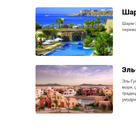
Шар
Шарм-Э
перево
Эль
Эль-Гу
моря, 
традиц
умудри