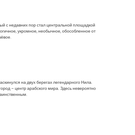
орый с недавних пор стал центральной площадкой
огичное, укромное, необычное, обособленное от
шёвое.
аскинулся на двух берегах легендарного Нила.
ород – центр арабского мира. Здесь невероятно
таинственным.