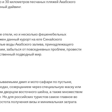
о и 30 километров песчаных пляжей Акабского
пный дайвинг.
ные отели, но и несколько фешенебельных
жен данный курорт на юге Синайского
лые воды Акабского залива, принадлежащего
ьми, забыться от повседневных проблем, провести
инственный подводный мир.
абываемыми джип и мото-сафари по пустыне,
юдах, созерцанием через специальную маску или
м дворцом восточного шейха, а также множеством
 Но для российских туристов самое главное во
ростота получения визы и минимальная затрата