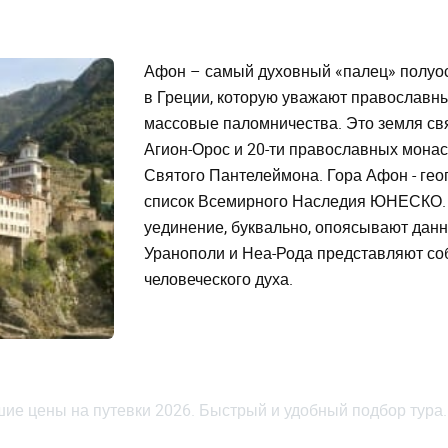
Афон – самый духовный «палец» полуос
в Греции, которую уважают православны
массовые паломничества. Это земля св
Агион-Орос и 20-ти православных монас
Святого Пантелеймона. Гора Афон - гео
список Всемирного Наследия ЮНЕСКО. С
уединение, буквально, опоясывают данн
Уранополи и Неа-Рода представляют с
человеческого духа.
шие цены на путевки 2026. Быстрый и удобный подбор тура.