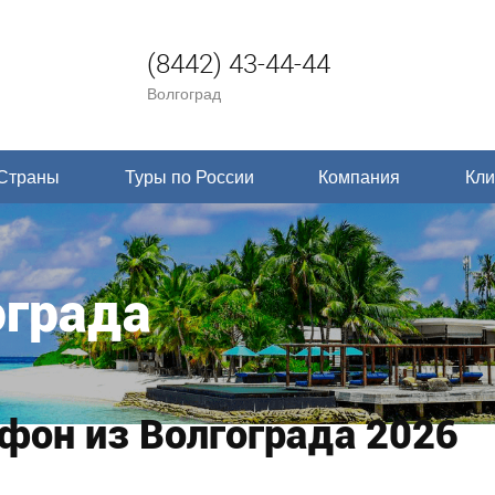
(8442) 43-44-44
Волгоград
Страны
Туры по России
Компания
Кли
ограда
фон из Волгограда 2026