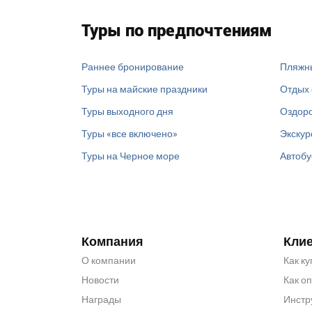
Туры по предпочтениям
Раннее бронирование
Пляжн
Туры на майские праздники
Отдых 
Туры выходного дня
Оздоро
Туры «все включено»
Экскур
Туры на Черное море
Автобу
Компания
Кли
О компании
Как ку
Новости
Как о
Награды
Инстр