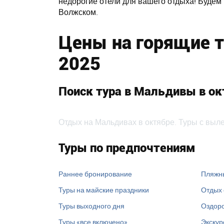
недорогие отели для вашего отдыха! Будем
Волжском.
Цены на горящие т
2025
Поиск тура в Мальдивы в ок
Отдых на Мальдивах в октябре. Туры с выле
Туры по предпочтениям
Раннее бронирование
Пляжн
Туры на майские праздники
Отдых 
Туры выходного дня
Оздоро
Туры «все включено»
Экскур