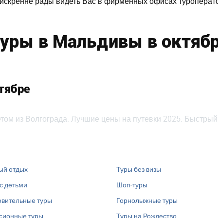
 искренне рады видеть Вас в фирменных офисах туроперато
уры в Мальдивы в октябр
тябре
том из Волгограда. Лучшие цены на путевки 2025. Быстрый
ый отдых
Туры без визы
с детьми
Шоп-туры
вительные туры
Горнолыжные туры
сионные туры
Туры на Рождество