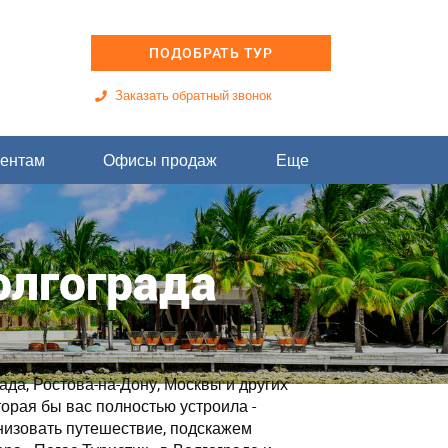
ПОДОБРАТЬ ТУР
Заказать обратный звонок
ентам
Офисы продаж
Еще
олгограда
да, Ростова-на-Дону, Москвы и других
торая бы вас полностью устроила -
низовать путешествие, подскажем