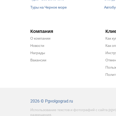
Туры на Черное море
Автобу
Компания
Кли
О компании
Как ку
Новости
Как о
Награды
Инстр
Вакансии
Отмен
Польз
Полит
2026 © Pgvolgograd.ru
Использование текстов и фотографий с сайта pgvo
разрешения.