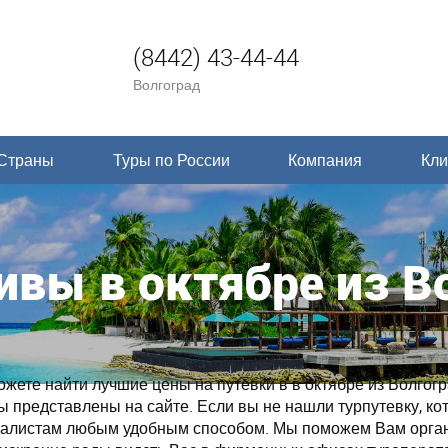
(8442) 43-44-44
Волгоград
Страны
Туры по России
Компания
Кли
ивы в октябре из В
ете найти лучшие цены на путевки в в октябре из Волгогра
ры представлены на сайте. Если вы не нашли турпутевку, ко
циалистам любым удобным способом. Мы поможем Вам орга