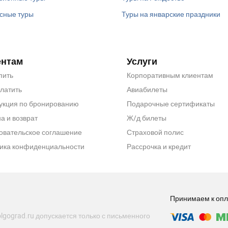
сные туры
Туры на январские праздники
ентам
Услуги
пить
Корпоративным клиентам
платить
Авиабилеты
укция по бронированию
Подарочные сертификаты
а и возврат
Ж/д билеты
овательское соглашение
Страховой полис
ика конфиденциальности
Рассрочка и кредит
Принимаем к опл
lgograd.ru допускается только с письменного