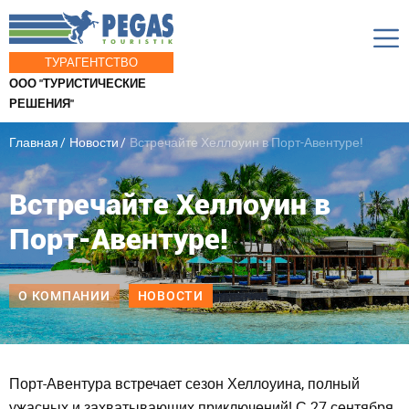
ТУРАГЕНТСТВО
ООО "ТУРИСТИЧЕСКИЕ
РЕШЕНИЯ"
Главная
Новости
Встречайте Хеллоуин в Порт-Авентуре!
Встречайте Хеллоуин в
Порт-Авентуре!
О КОМПАНИИ
НОВОСТИ
Порт-Авентура встречает сезон Хеллоуина, полный
ужасных и захватывающих приключений! С 27 сентября