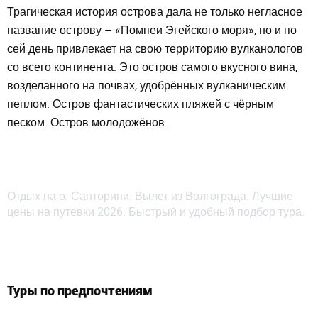
Трагическая история острова дала не только негласное
название острову –
«Помпеи Эгейского моря»
, но и по
сей день привлекает на свою территорию вулканологов
со всего континента. Это остров самого вкусного вина,
возделанного на почвах, удобрённых вулканическим
пеплом. Остров фантастических пляжей с чёрным
песком. Остров молодожёнов.
Отдых на о. Санторини. Вылет из Волгограда. Лучшие
цены на путевки 2026. Быстрый и удобный подбор тура.
Туры по предпочтениям