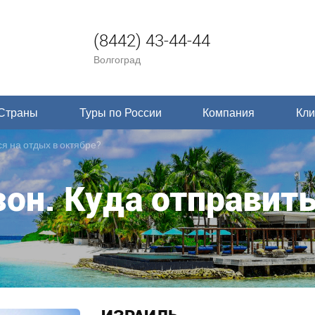
(8442) 43-44-44
Волгоград
Страны
Туры по России
Компания
Кли
я на отдых в октябре?
он. Куда отправить