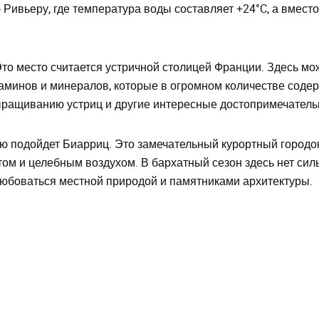
Ривьеру, где температура воды составляет +24°C, а вмес
Это место считается устричной столицей Франции. Здесь м
аминов и минералов, которые в огромном количестве соде
выращиванию устриц и другие интересные достопримечатель
ю подойдет Биарриц. Это замечательный курортный городок
том и целебным воздухом. В бархатный сезон здесь нет си
любоваться местной природой и памятниками архитектуры.